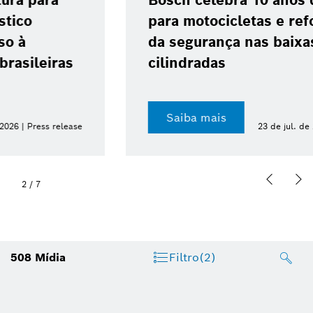
Bosch celebra 10 anos do ABS 10
para motocicletas e reforça avanço
da segurança nas baixas
cilindradas
Saiba mais
23 de jul. de 2026 | Press release
2
/
7
508
Mídia
Filtro
(2)