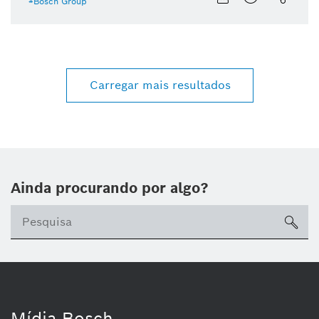
Bosch Group
Carregar mais resultados
Ainda procurando por algo?
sea
Mídia Bosch