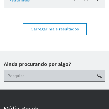
Bosch Group
Carregar mais resultados
Ainda procurando por algo?
sea
Mídia Bosch