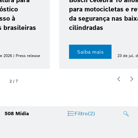
Bosch celebra 10 anos do ABS 10
para motocicletas e reforça avanço
da segurança nas baixas
cilindradas
Saiba mais
23 de jul. de 2026 | Press release
2
/
7
508
Mídia
Filtro
(2)