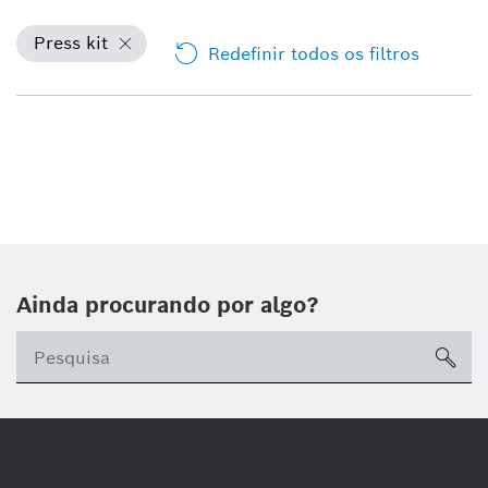
Press kit
Redefinir todos os filtros
Ainda procurando por algo?
sea