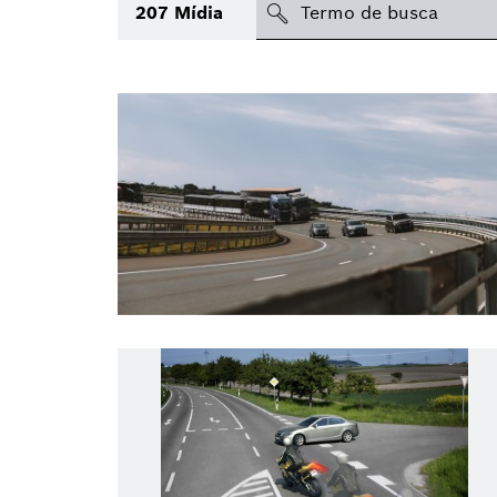
search
207
Mídia
Tópico
(1)
Área
Região
Data de publicação
Tipo de mídia