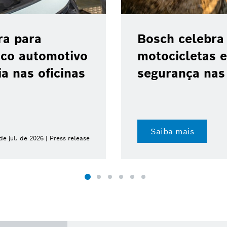
o ABS 10 para
Bosch anuncia
vanço da
Qualcomm para
indradas
transformação 
Saiba mais
de jul. de 2026 | Press release