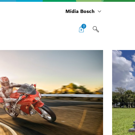
Mídia Bosch
0
Sol
rec
Exp