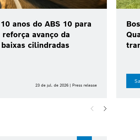
 colaboração com a
 acelerar a
industrial no Brasil
Sa
8 de jul. de 2026 | Press release