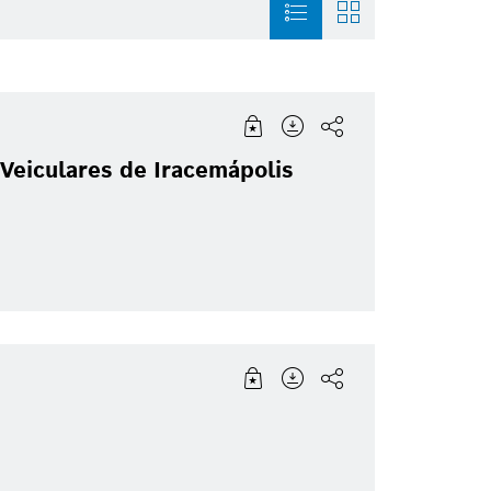
magem
Mobility Aftermarket
História
Building Technologi
 Veiculares de Iracemápolis
nfográfico
Soluções para a Mobilidade
Trabalhe na Bosch
Grupo Bosch
Para
Sustentabilidade
Direção Autônoma
Duas Rodas