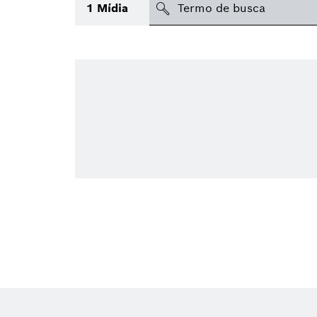
search
1
Mídia
Tópico
(1)
Área
Região
Data de publicação
Tipo de mídia
(1)