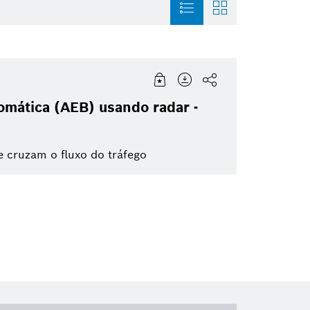
magem
Mobility Aftermarket
História
Building Technologi
omática (AEB) usando radar -
nfográfico
Soluções para a Mobilidade
Trabalhe na Bosch
Grupo Bosch
Para
e cruzam o fluxo do tráfego
Sustentabilidade
Direção Autônoma
Duas Rodas