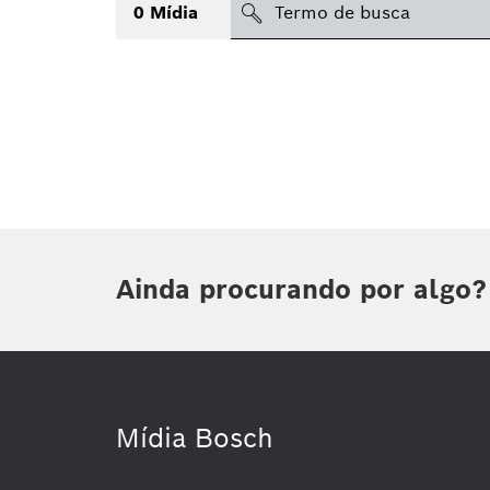
search
0
Mídia
Tópico
(1)
Área
(1)
Região
Data de publicação
Ainda procurando por algo?
Tipo de mídia
(1)
Mídia Bosch