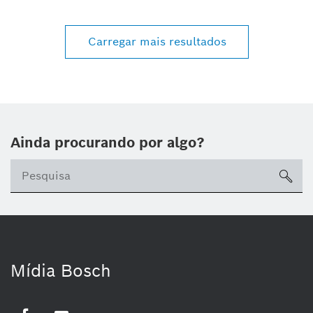
Carregar mais resultados
Ainda procurando por algo?
sea
Mídia Bosch