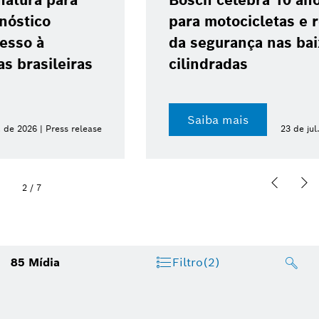
Bosch celebra 10 anos do ABS 10
para motocicletas e reforça avanço
da segurança nas baixas
cilindradas
Saiba mais
23 de jul. de 2026 | Press release
2
/
7
85
Mídia
Filtro
(2)