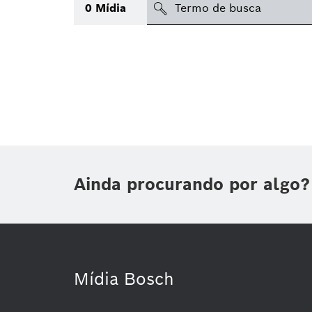
search
0
Mídia
Tópico
(1)
Área
Região
Data de publicação
Ainda procurando por algo?
Tipo de mídia
(1)
Mídia Bosch