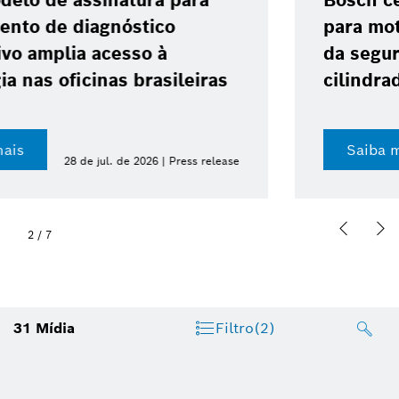
Bosch celebra 10 anos do ABS 10
para motocicletas e reforça avanço
da segurança nas baixas
cilindradas
Saiba mais
23 de jul. de 2026 | Press release
2
/
7
31
Mídia
Filtro
(2)