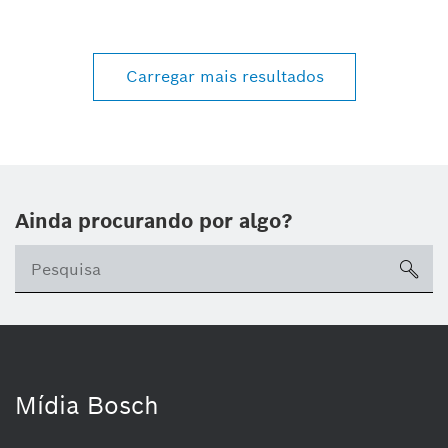
Carregar mais resultados
Ainda procurando por algo?
sea
Mídia Bosch