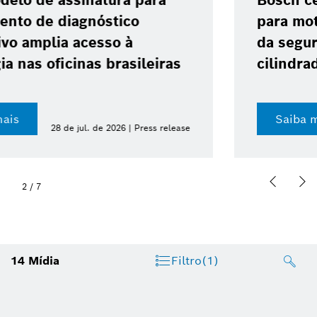
Bosch celebra 10 anos do ABS 10
para motocicletas e reforça avanço
da segurança nas baixas
cilindradas
Saiba mais
23 de jul. de 2026 | Press release
2
/
7
14
Mídia
Filtro
(1)