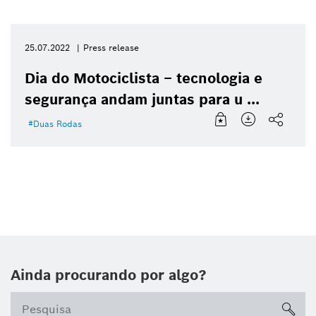
Redefinir todos os filtros
25.07.2022
Press release
Dia do Motociclista – tecnologia e
segurança andam juntas para u ...
Duas Rodas
Ainda procurando por algo?
sea