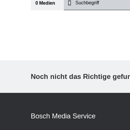
suchen
0
Medien
I
Thema
(1)
Bereich
(1)
International
Zeitraum
Noch nicht das Richtige gef
Medientyp
(1)
A
Bosch Media Service
K