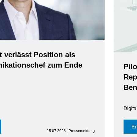
t verlässt Position als
kationschef zum Ende
Pil
Rep
Ben
Digit
Er
15.07.2026 | Pressemeldung