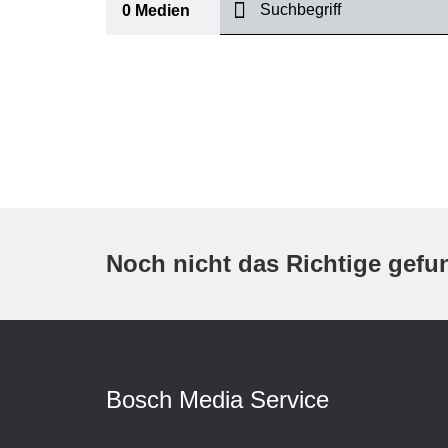
suchen
0
Medien
I
Thema
(1)
Bereich
(1)
International
Zeitraum
Noch nicht das Richtige gef
Medientyp
(1)
A
Bosch Media Service
K