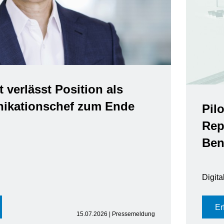
t verlässt Position als
kationschef zum Ende
Pil
Rep
Ben
Digit
Er
15.07.2026 | Pressemeldung