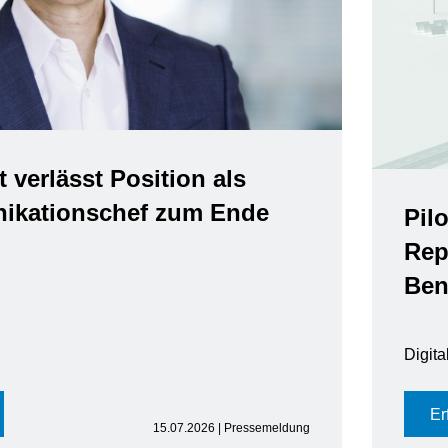
t verlässt Position als
kationschef zum Ende
Pil
Rep
Ben
Digit
Er
15.07.2026 | Pressemeldung