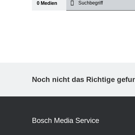
suchen
0
Medien
I
Thema
(1)
Bereich
(1)
International
Zeitraum
Noch nicht das Richtige gef
Medientyp
(1)
A
Bosch Media Service
K