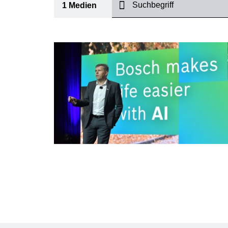
suchen
1
Medien
I
Thema
(1)
Bereich
(1)
International
Zeitraum
Medientyp
(1)
A
K