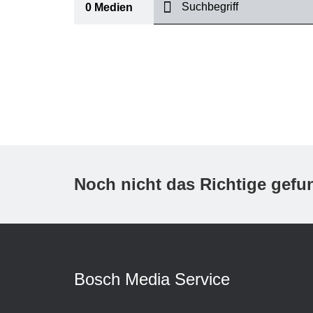
suchen
0
Medien
I
Thema
(1)
Bereich
(1)
International
Zeitraum
Noch nicht das Richtige gef
Medientyp
(1)
A
Bosch Media Service
K