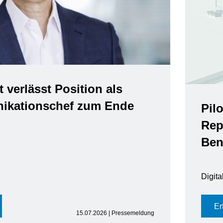
t verlässt Position als
kationschef zum Ende
Pil
Rep
Ben
Digit
Er
15.07.2026 | Pressemeldung