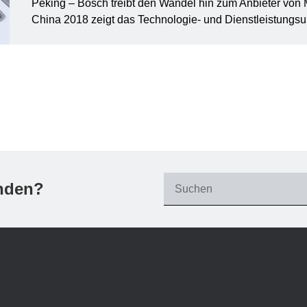
Peking – Bosch treibt den Wandel hin zum Anbieter von Mo
China 2018 zeigt das Technologie- und Dienstleistungsun
Filter schließen
Pressemeldung
Alle Filter zurücksetzen
unden?