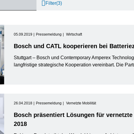
Filter
(3)
nternet of Things
Event
Zeitraum
Bosch.IO
Asien Pazifik
Lebenslauf
Smart Home
Fo
05.09.2019
Pressemeldung
Wirtschaft
Bitte wählen
Bosch und CATL kooperieren bei Batteriez
Antriebssysteme
Infografik
Dremel
Afrika
Pressemeldung
Wirtschaft
Pr
Bitte wählen
Stuttgart – Bosch und Contemporary Amperex Technolog
von
langfristige strategische Kooperation vereinbart. Die Pa
Nutzfahrzeuge
Factsheet
Referat
Zweirad
Vi
Diese Woche
Service Solutions
Letzte Woche
utomatisierte Mobilität
Pressemappe
Pressemappe
Industrie 4.0
Building Technologies
Diesen Monat
26.04.2018
Pressemeldung
Vernetzte Mobilität
History
Power Tools
Dieses Quartal
Qualcomm
Bosch präsentiert Lösungen für vernetzte 
ünstliche Intelligenz
Einkauf und Logistik
2018
Dieses Jahr
Power Tools