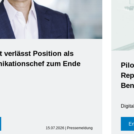
t verlässt Position als
kationschef zum Ende
Pil
Rep
Ben
Digit
Er
15.07.2026 | Pressemeldung