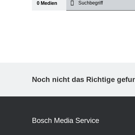
suchen
0
Medien
I
Thema
(1)
Bereich
(2)
International
Zeitraum
Noch nicht das Richtige gef
Medientyp
(1)
A
Bosch Media Service
K