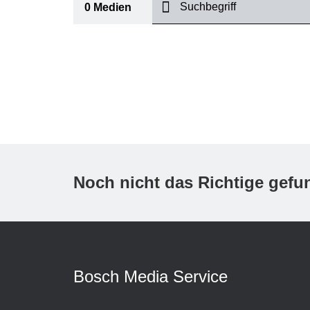
suchen
0
Medien
I
Thema
(1)
Bereich
(1)
International
Zeitraum
Noch nicht das Richtige gef
Medientyp
(1)
A
Bosch Media Service
K