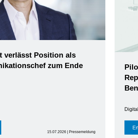
t verlässt Position als
kationschef zum Ende
Pil
Rep
Ben
Digit
Er
15.07.2026 | Pressemeldung