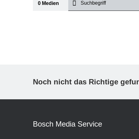
suchen
0
Medien
I
Thema
(1)
Bereich
(1)
International
Zeitraum
Noch nicht das Richtige gef
Medientyp
(1)
A
Bosch Media Service
K