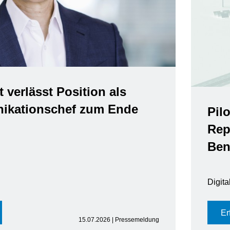
t verlässt Position als
kationschef zum Ende
Pil
Rep
Ben
Digit
Er
15.07.2026 | Pressemeldung