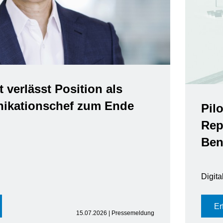
t verlässt Position als
kationschef zum Ende
Pil
Rep
Ben
Digit
Er
15.07.2026 | Pressemeldung