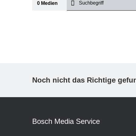
suchen
0
Medien
I
Thema
(1)
Bereich
(1)
International
Zeitraum
Noch nicht das Richtige gef
Medientyp
(1)
A
Bosch Media Service
K