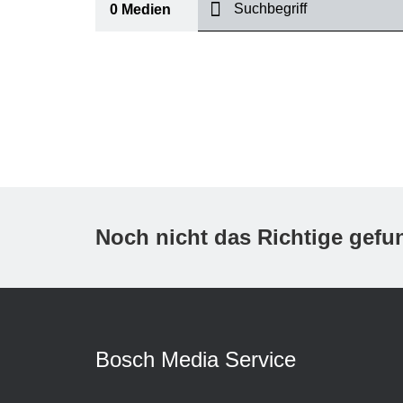
suchen
0
Medien
I
Thema
(1)
Bereich
International
(1)
Zeitraum
Noch nicht das Richtige gef
Medientyp
(1)
A
Bosch Media Service
K