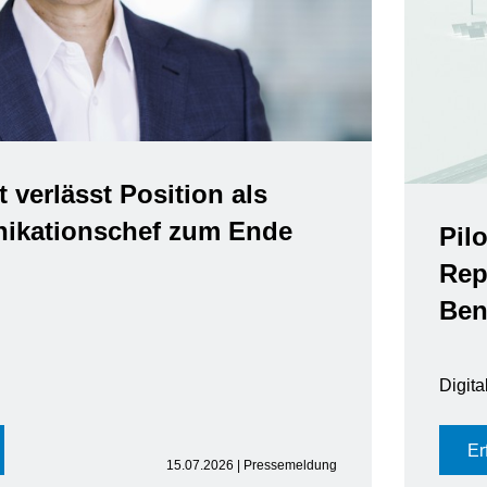
t verlässt Position als
kationschef zum Ende
Pil
Rep
Ben
Digit
Er
15.07.2026 | Pressemeldung