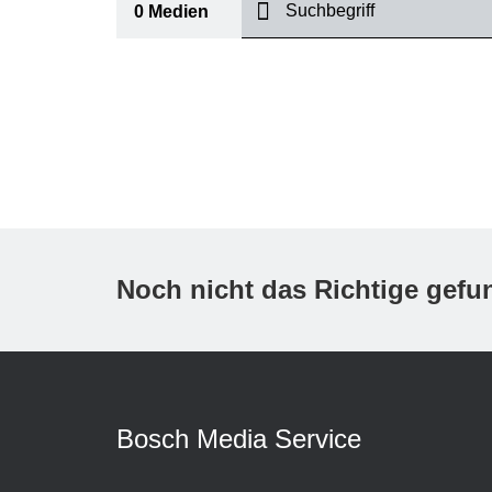
suchen
0
Medien
I
Thema
(2)
Bereich
(1)
International
Zeitraum
Noch nicht das Richtige gef
Medientyp
(1)
A
Bosch Media Service
K