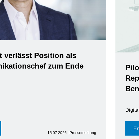
t verlässt Position als
kationschef zum Ende
Pil
Rep
Ben
Digit
Er
15.07.2026 | Pressemeldung