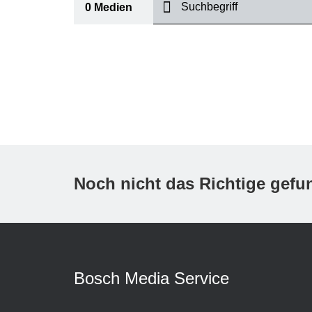
suchen
0
Medien
I
Thema
(1)
Bereich
(1)
International
Zeitraum
Noch nicht das Richtige gef
Medientyp
(1)
A
Bosch Media Service
K