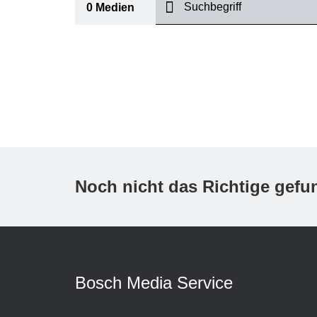
suchen
0
Medien
I
Thema
(1)
Bereich
International
(1)
Zeitraum
Noch nicht das Richtige gef
Medientyp
(1)
A
Bosch Media Service
K