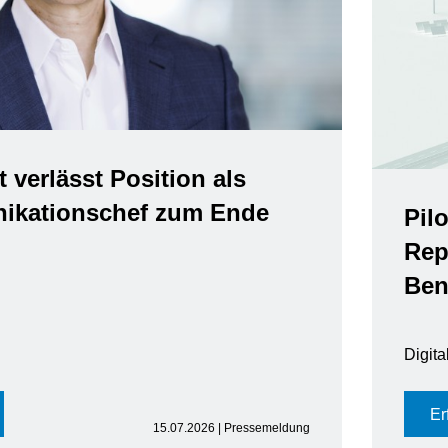
t verlässt Position als
kationschef zum Ende
Pil
Rep
Ben
Digit
Er
15.07.2026 | Pressemeldung