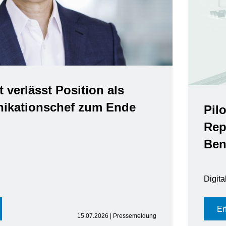
t verlässt Position als
kationschef zum Ende
Pil
Rep
Ben
Digit
Er
15.07.2026 | Pressemeldung