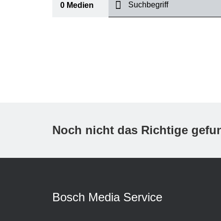
suchen
0
Medien
I
Thema
(2)
Bereich
(1)
International
Zeitraum
Noch nicht das Richtige gef
Medientyp
(1)
A
Bosch Media Service
K