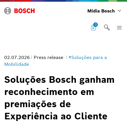
Mídia Bosch
0
02.07.2026
Press release
#Soluções para a
Mobilidade
Soluções Bosch ganham
reconhecimento em
Um reconhecimento importante ao esforço de nossas equipes que se
desafiam todos os dias", afirma Fernanda Strumendo, diretora de
vendas da divisão Bosch Service Solutions, divisão de serviços do
premiações de
Informações da imagem
Grupo Bosch, na América Latina
Experiência ao Cliente
1
/
3