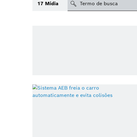
search
17
Mídia
Tópico
Área
Região
Data de publicação
Tipo de mídia
(1)