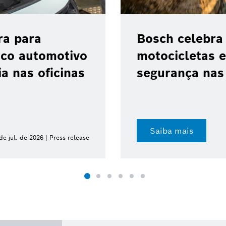
s do ABS 10 para
Bosch anun
a avanço da
Qualcomm p
cilindradas
transformaç
Saiba mais
23 de jul. de 2026 | Press release