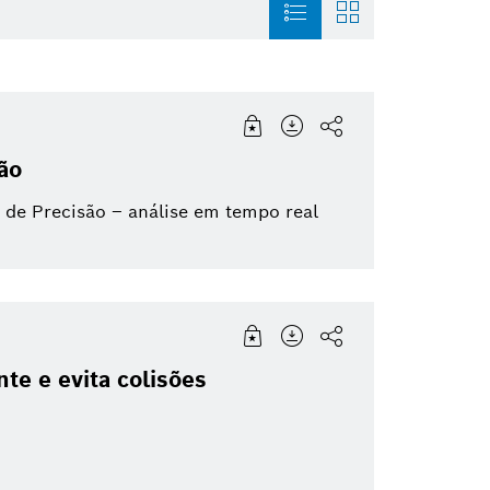
magem
Mobility Aftermarket
História
Building Technologi
ão
nfográfico
Soluções para a Mobilidade
Trabalhe na Bosch
Grupo Bosch
de Precisão – análise em tempo real
Para
Sustentabilidade
Direção Autônoma
te e evita colisões
Duas Rodas