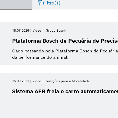
Filtro
(1)
Artificial Intelligence
Factsheet
Data de publicação
Service Solutions
Evento
Negócios/economia
I
18.07.2026
Vídeo
Grupo Bosch
Por favor, selecione
Plataforma Bosch de Pecuária de Precis
Internet das Coisas
Vídeo
Sistemas eBike
Apresentações
Veículos Comerciais
I
Por favor, selecione
Gado passando pela Plataforma Bosch de Pecuária 
De
da performance do animal.
Casas inteligentes
Press release
Energia e Tecnologia Predial
Press kit
Mobilidade Elétrica
Esta semana
Última semana
Mobilidade Conectada
Sistemas Powertrain
15.09.2021
Vídeo
Soluções para a Mobilidade
Este mês
Sistema AEB freia o carro automaticamen
Pesquisa
Indústria 4.0
Este trimestre
Compras e Logística
Este ano