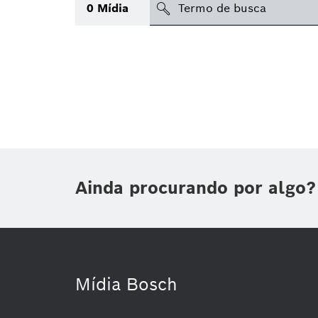
search
0
Mídia
Tópico
(1)
Área
(1)
Região
Data de publicação
Ainda procurando por algo?
Tipo de mídia
(1)
Mídia Bosch