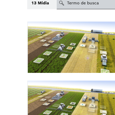
search
13
Mídia
Tópico
(1)
Área
Região
Data de publicação
Tipo de mídia