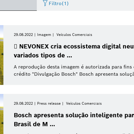
Filtro
(1)
Artificial Intelligence
Factsheet
Data de publicação
Service Solutions
Evento
Negócios/economia
I
29.08.2022
Imagem
Veículos Comerciais
Por favor, selecione
 NEVONEX cria ecossistema digital neu
Internet das Coisas
Vídeo
Sistemas eBike
Apresentações
Veículos Comerciais
I
variados tipos de ...
Por favor, selecione
De
A reprodução desta imagem é autorizada para fins
Casas inteligentes
Press release
Energia e Tecnologia Predial
Press kit
Mobilidade Elétrica
Esta semana
crédito "Divulgação Bosch" Bosch apresenta solução 
Última semana
Mobilidade Conectada
Sistemas Powertrain
Este mês
29.08.2022
Press release
Veículos Comerciais
Pesquisa
Indústria 4.0
Este trimestre
Bosch apresenta solução inteligente pa
Compras e Logística
Brasil de M ...
Este ano