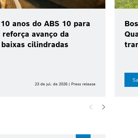
 colaboração com a
 acelerar a
industrial no Brasil
Sa
8 de jul. de 2026 | Press release