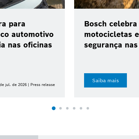
o ABS 10 para
Bosch anuncia
vanço da
Qualcomm para
indradas
transformação 
Saiba mais
de jul. de 2026 | Press release