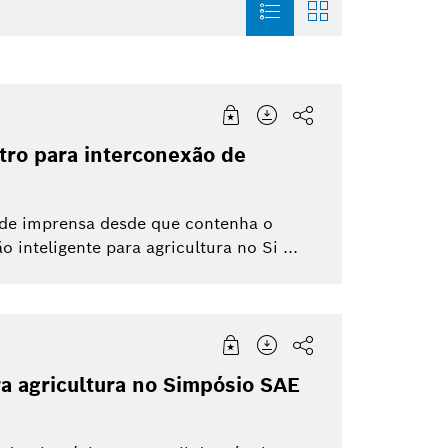
magem
Mobility Aftermarket
História
Building Technologi
tro para interconexão de
nfográfico
Soluções para a Mobilidade
Trabalhe na Bosch
Grupo Bosch
Para
 de imprensa desde que contenha o
Sustentabilidade
inteligente para agricultura no Si ...
Direção Autônoma
Duas Rodas
ra agricultura no Simpósio SAE