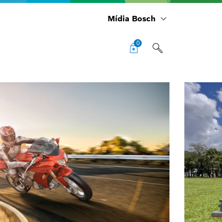
Mídia Bosch
0
Sol
rec
Exp