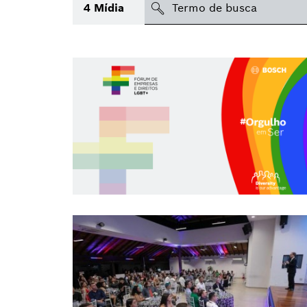
search
4
Mídia
Tópico
(1)
Área
Região
Data de publicação
Tipo de mídia
(1)