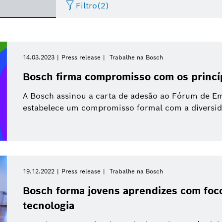
Filtro
(2)
Artificial Intelligence
Factsheet
Data de publicação
Service Solutions
Evento
Negócios/economia
I
14.03.2023
Press release
Trabalhe na Bosch
Por favor, selecione
Bosch firma compromisso com os princíp
Internet das Coisas
Vídeo
Sistemas eBike
Apresentações
Veículos Comerciais
I
Por favor, selecione
A Bosch assinou a carta de adesão ao Fórum de Em
De
estabelece um compromisso formal com a diversidad
Casas inteligentes
Press release
Energia e Tecnologia Predial
Press kit
Mobilidade Elétrica
Esta semana
Última semana
Mobilidade Conectada
Sistemas Powertrain
Este mês
19.12.2022
Press release
Trabalhe na Bosch
Pesquisa
Indústria 4.0
Este trimestre
Bosch forma jovens aprendizes com foco
Compras e Logística
tecnologia
Este ano