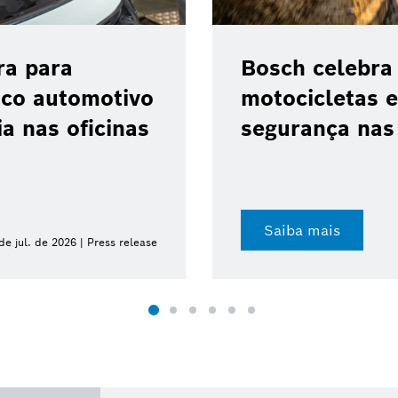
Bosch celebra 10 anos do ABS 1
motocicletas e reforça avanço d
segurança nas baixas cilindrada
Saiba mais
23 de jul. de 202