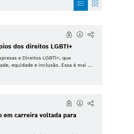
magem
Mobility Aftermarket
História
Building Technologi
ios dos direitos LGBTI+
nfográfico
Soluções para a Mobilidade
Trabalhe na Bosch
Grupo Bosch
presas e Direitos LGBTI+, que
Para
e, equidade e inclusão. Essa é mai ...
Sustentabilidade
Direção Autônoma
Duas Rodas
 em carreira voltada para