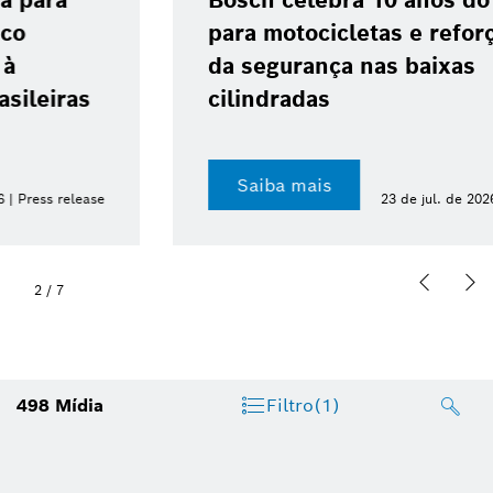
Bosch celebra 10 anos do ABS 10
para motocicletas e reforça avanço
da segurança nas baixas
cilindradas
Saiba mais
23 de jul. de 2026 | Press release
2
/
7
498
Mídia
Filtro
(1)