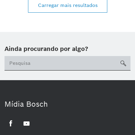
Carregar mais resultados
Ainda procurando por algo?
sea
Mídia Bosch
Facebook
Youtube