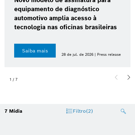
a
Bosch celebra 10 anos do ABS 
para motocicletas e reforça av
da segurança nas baixas
ras
cilindradas
Saiba mais
 release
23 de jul. de 2026 | Press
2
/
7
7
Mídia
Filtro
(2)