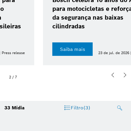
Bosch celebra 10 anos do ABS 10
para motocicletas e reforça avanço
da segurança nas baixas
cilindradas
Saiba mais
23 de jul. de 2026 | Press release
2
/
7
33
Mídia
Filtro
(3)