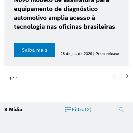
a
Bosch celebra 10 anos do ABS 
para motocicletas e reforça av
da segurança nas baixas
ras
cilindradas
Saiba mais
 release
23 de jul. de 2026 | Press
2
/
7
9
Mídia
Filtro
(2)