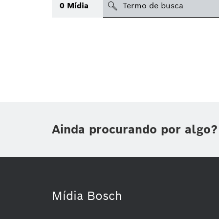
search
0
Mídia
Tópico
(1)
Área
(1)
Região
Data de publicação
Ainda procurando por algo?
Tipo de mídia
Mídia Bosch