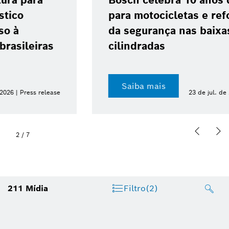
Bosch celebra 10 anos do ABS 10
para motocicletas e reforça avanço
da segurança nas baixas
cilindradas
Saiba mais
23 de jul. de 2026 | Press release
2
/
7
211
Mídia
Filtro
(2)