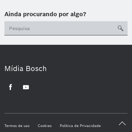
Ainda procurando por algo?
sea
Mídia Bosch
Facebook
Youtube
Termos de uso
Cookies
Política de Privacidade