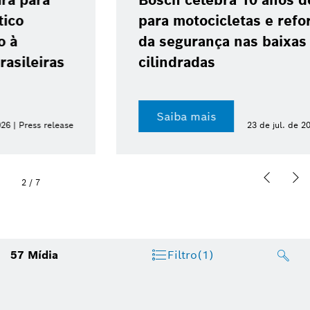
Bosch celebra 10 anos do ABS 10
para motocicletas e reforça avanço
da segurança nas baixas
cilindradas
Saiba mais
23 de jul. de 2026 | Press release
2
/
7
57
Mídia
Filtro
(1)