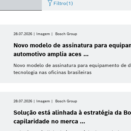
Filtro
(1)
Artificial Intelligence
Factsheet
Data de publicação
Service Solutions
Evento
Negócios/economia
I
28.07.2026
Imagem
Bosch Group
Por favor, selecione
Novo modelo de assinatura para equipa
Internet das Coisas
Vídeo
Sistemas eBike
Apresentações
Veículos Comerciais
I
automotivo amplia aces ...
Por favor, selecione
De
Novo modelo de assinatura para equipamento de d
Casas inteligentes
Press release
Energia e Tecnologia Predial
Press kit
Mobilidade Elétrica
Esta semana
tecnologia nas oficinas brasileiras
Última semana
Mobilidade Conectada
Sistemas Powertrain
Este mês
28.07.2026
Imagem
Bosch Group
Pesquisa
Indústria 4.0
Este trimestre
Solução está alinhada à estratégia da B
Compras e Logística
capilaridade no merca ...
Este ano