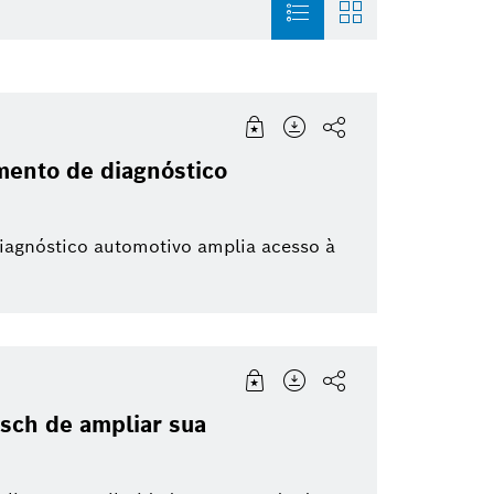
magem
Mobility Aftermarket
História
Building Technologi
mento de diagnóstico
nfográfico
Soluções para a Mobilidade
Trabalhe na Bosch
Grupo Bosch
Para
iagnóstico automotivo amplia acesso à
Sustentabilidade
Direção Autônoma
Duas Rodas
osch de ampliar sua