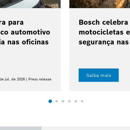
o ABS 10 para
Bosch anuncia
vanço da
Qualcomm para
indradas
transformação 
Saiba mais
de jul. de 2026 | Press release