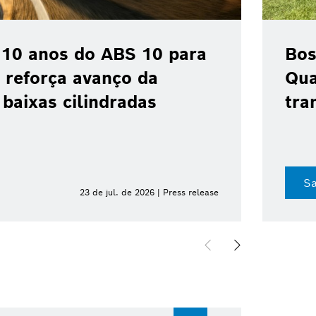
 colaboração com a
 acelerar a
industrial no Brasil
Sa
8 de jul. de 2026 | Press release