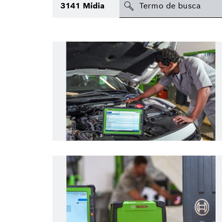
search
3141
Mídia
Tópico
Área
Região
Data de publicação
Tipo de mídia
(1)