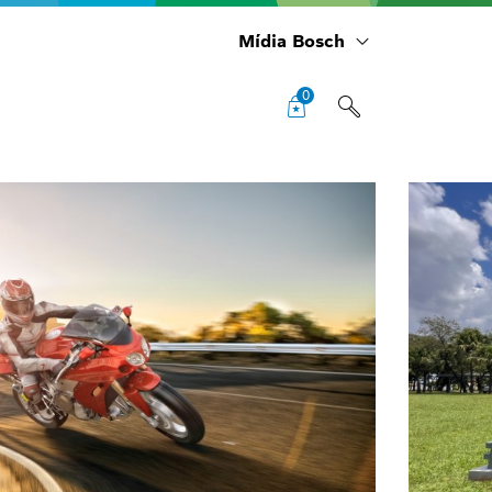
Mídia Bosch
0
Sol
rec
Exp