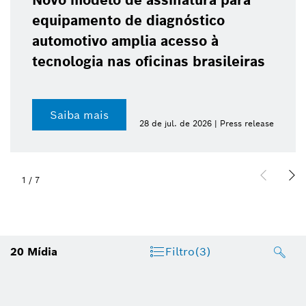
sinatura para
Bosch celebra 10 
iagnóstico
para motocicletas
 acesso à
da segurança nas 
cinas brasileiras
cilindradas
Saiba mais
e jul. de 2026 | Press release
23 d
2
/
7
20
Mídia
Filtro
(3)