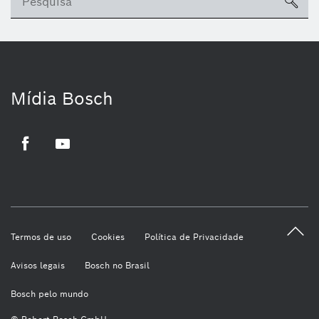
sea
Mídia Bosch
Facebook
Youtube
Termos de uso
Cookies
Política de Privacidade
Avisos legais
Bosch no Brasil
Bosch pelo mundo