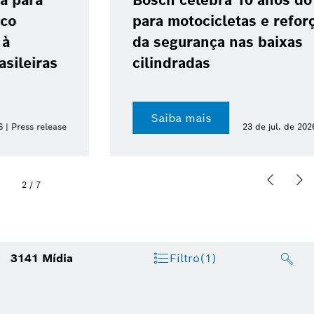
Bosch celebra 10 anos do ABS 10
para motocicletas e reforça avanço
da segurança nas baixas
cilindradas
Saiba mais
23 de jul. de 2026 | Press release
2
/
7
3141
Mídia
Filtro
(1)