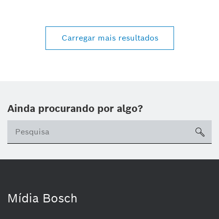
Carregar mais resultados
Ainda procurando por algo?
sea
Mídia Bosch