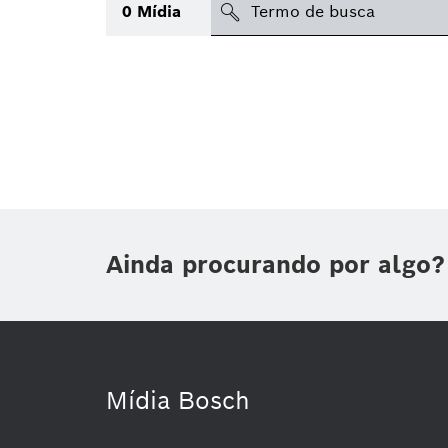
search
0
Mídia
Tópico
(1)
Área
(1)
Região
Data de publicação
Ainda procurando por algo?
Tipo de mídia
(1)
Mídia Bosch